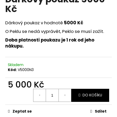
je
a
Kč
0,0
z
j
5
í
hvězdiček.
Dárkový poukaz v hodnotě
5000 Kč
t
O Peklu se nedá vyprávět, Peklo se musí zažít.
?
Doba platnosti poukazu je 1 rok od jeho
nákupu.
HLEDAT
Skladem
Kód:
V5000N3
5 000 Kč
D
o
Měrná
p
DO KOŠÍKU
cena:
o
r
u
Zeptat se
Sdílet