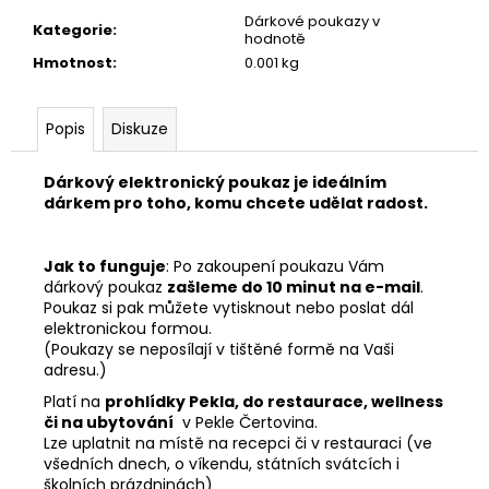
č
Dárkové poukazy v
u
Kategorie
:
hodnotě
j
Hmotnost
:
0.001 kg
e
m
e
Popis
Diskuze
Dárkový elektronický poukaz je ideálním
ODPUSTEK
dárkem pro toho, komu chcete udělat radost.
2.000
KČ
2
Jak to funguje
: Po zakoupení poukazu Vám
000
dárkový poukaz
zašleme do 10 minut na e-mail
.
Kč
Poukaz si pak můžete vytisknout nebo poslat dál
elektronickou formou.
(Poukazy se neposílají v tištěné formě na Vaši
adresu.)
Platí na
prohlídky Pekla, do restaurace, wellness
či na ubytování
v Pekle Čertovina.
Lze uplatnit na místě na recepci či v restauraci (ve
všedních dnech, o víkendu, státních svátcích i
školních prázdninách)