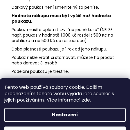
Dárkový poukaz není směnitelný za peníze.
Hodnota nákupu musí být vyšší než hodnota
poukazu
.
Poukaz musíte uplatnit tzv. “na jedné kase“ (NELZE
např. poukaz v hodnotě 1.000 Kč rozdělit 500 Kč na
prohlídku a na 500 Kč do restaurace)
Doba platnosti poukazu je 1 rok od jeho nákupu.
Poukaz nelze vrátit či stornovat, můžete ho prodat
nebo darovat 3. osobě
Padělání poukazu je trestné.
Z
Tento web používá soubory cookie. Dalším
á
procházením tohoto webu vyjadřujete souhlas s
Peklo Čertovina
Rezervace prohlídek
p
Pohádková vesnička
Hotel Podlesí
jejich používáním.. Více informací
zde
.
a
Nepřehlédněte: tip na dárek
Nastavení
t
Vytvořil Shoptet
Připravili jsme pro Vás nové vouchery na ubytování
í
v resortu Peklo Čertovina, v hotelu Kocourkov.
Copyright 2026
PEKLO ČERTOVINA
. Všechna práva