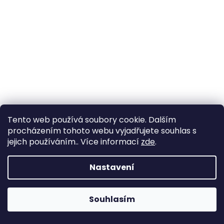
a
j
í
t
?
HLEDAT
Tento web používá soubory cookie. Dalším
procházením tohoto webu vyjadřujete souhlas s
jejich používáním.. Více informací
zde
.
Nepřehlédněte: tip na dárek
D
Nastavení
o
Připravili jsme pro Vás nové vouchery na ubytování
p
v resortu Peklo Čertovina, v hotelu Kocourkov.
o
Vybírejte v kategorii
Dárkové poukazy
.
Souhlasím
r
u