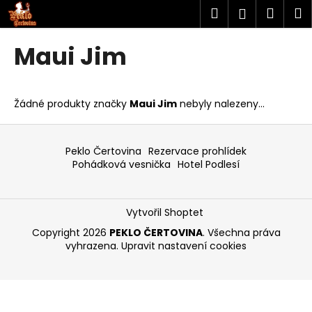
K
Přejít
Hledat
Náku
M
Přihlášen
na
o
obsah
Zpět
Zpět
košík
š
Maui Jim
í
C
k
o
Žádné produkty značky
Maui Jim
nebyly nalezeny...
p
o
Z
t
á
Peklo Čertovina
Rezervace prohlídek
ř
p
Pohádková vesnička
Hotel Podlesí
e
a
b
t
Vytvořil Shoptet
u
í
Copyright 2026
PEKLO ČERTOVINA
. Všechna práva
j
vyhrazena.
Upravit nastavení cookies
e
t
e
n